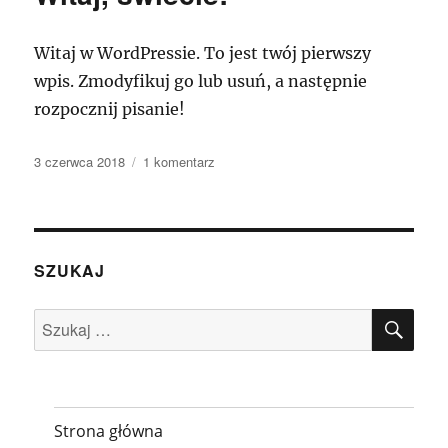
Witaj w WordPressie. To jest twój pierwszy
wpis. Zmodyfikuj go lub usuń, a następnie
rozpocznij pisanie!
Data
do
3 czerwca 2018
1 komentarz
publikacji
Witaj,
świecie!
SZUKAJ
SZU
Szukaj:
Strona główna