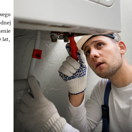
owego
odnej
zenie
 lat,