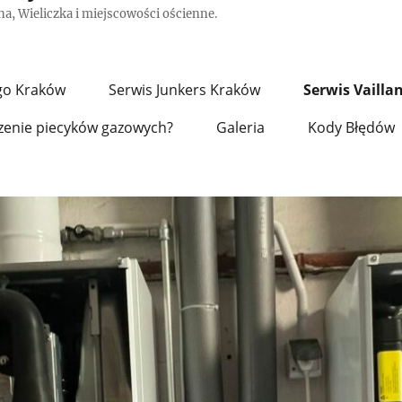
a, Wieliczka i miejscowości ościenne.
go Kraków
Serwis Junkers Kraków
Serwis Vailla
zenie piecyków gazowych?
Galeria
Kody Błędów